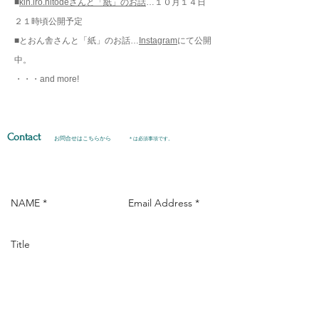
■
kin.iro.hitodeさんと「紙」のお話
…１０月１４日
２１時頃公開予定
■とおん舎さんと「紙」のお話…
Instagram
にて公開
中。
​・・・and more!
Contact
お問合せはこちらから
＊は必須事項です。