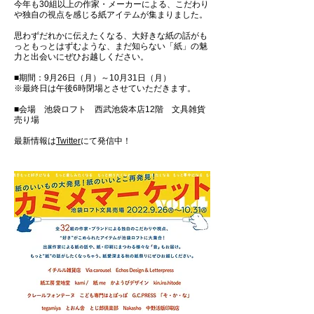
今年も30組以上の作家・メーカーによる、こだわり
や独自の視点を感じる紙アイテムが集まりました。
思わずだれかに伝えたくなる、大好きな紙の話がも
っともっとはずむような、まだ知らない「紙」の魅
力と出会いにぜひお越しください。
■期間：9月26日（月）～10月31日（月）
※最終日は午後6時閉場とさせていただきます。
■会場 池袋ロフト 西武池袋本店12階 文具雑貨
売り場
​最新情報は
Twitter
にて発信中！​